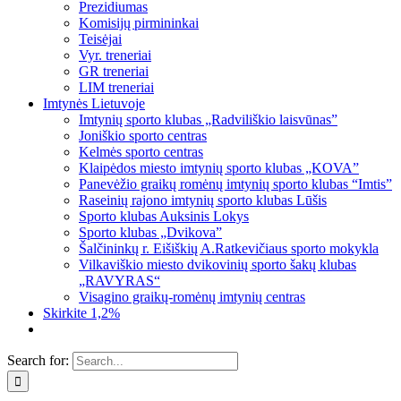
Prezidiumas
Komisijų pirmininkai
Teisėjai
Vyr. treneriai
GR treneriai
LIM treneriai
Imtynės Lietuvoje
Imtynių sporto klubas „Radviliškio laisvūnas”
Joniškio sporto centras
Kelmės sporto centras
Klaipėdos miesto imtynių sporto klubas „KOVA”
Panevėžio graikų romėnų imtynių sporto klubas “Imtis”
Raseinių rajono imtynių sporto klubas Lūšis
Sporto klubas Auksinis Lokys
Sporto klubas „Dvikova”
Šalčininkų r. Eišiškių A.Ratkevičiaus sporto mokykla
Vilkaviškio miesto dvikovinių sporto šakų klubas
„RAVYRAS“
Visagino graikų-romėnų imtynių centras
Skirkite 1,2%
Search for: