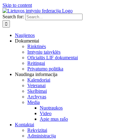
Skip to content
Search for:
Naujienos
Dokumentai
Rinktinės
Imtynių taisyklės
Oficialūs LIF dokumentai
Reitingai
Privatumo politika
Naudinga informacija
Kalendoriai
Veteranai
Skelbimai
Archyvas
Media
Nuotraukos
Video
Apie mus rašo
Kontaktai
Rekvizitai
Administracija